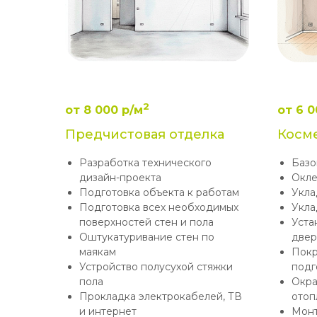
2
от 8 000 р/м
от 6 0
Предчистовая отделка
Косм
Разработка технического
Базо
дизайн-проекта
Окле
Подготовка объекта к работам
Укла
Подготовка всех необходимых
Укла
поверхностей стен и пола
Уста
Оштукатуривание стен по
двер
маякам
Покр
Устройство полусухой стяжки
подг
пола
Окра
Прокладка электрокабелей, ТВ
отоп
и интернет
Монт