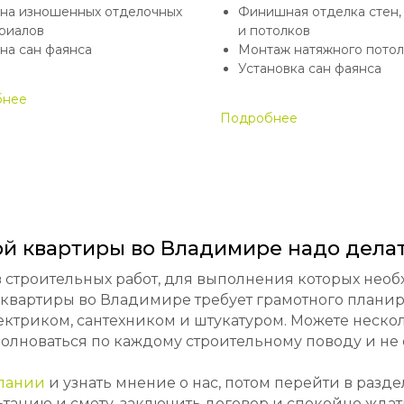
на изношенных отделочных
Финишная отделка стен,
риалов
и потолков
на сан фаянса
Монтаж натяжного потол
Установка сан фаянса
бнее
Подробнее
й квартиры во Владимире надо делат
ов строительных работ, для выполнения которых нео
квартиры во Владимире требует грамотного планир
ектриком, сантехником и штукатуром. Можете неско
олноваться по каждому строительному поводу и не 
пании
и узнать мнение о нас, потом перейти в разд
ьтацию и смету, заключить договор и спокойно ждат