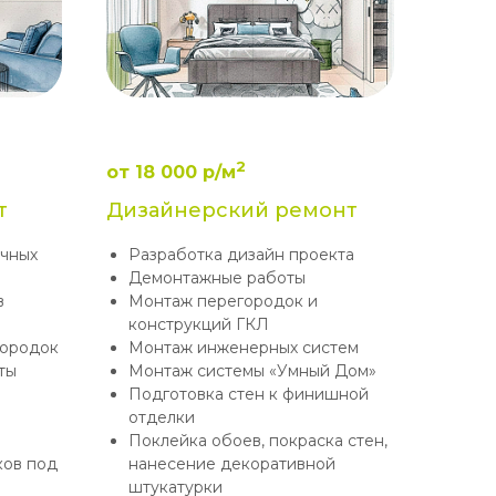
2
от 18 000 р/м
т
Дизайнерский ремонт
очных
Разработка дизайн проекта
Демонтажные работы
в
Монтаж перегородок и
конструкций ГКЛ
городок
Монтаж инженерных систем
ты
Монтаж системы «Умный Дом»
Подготовка стен к финишной
отделки
Поклейка обоев, покраска стен,
ков под
нанесение декоративной
штукатурки