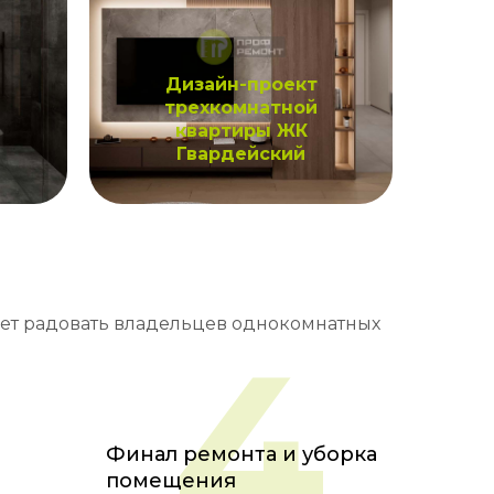
Дизайн-проект
трехкомнатной
квартиры ЖК
Гвардейский
дет радовать владельцев однокомнатных
4
Финал ремонта и уборка
помещения