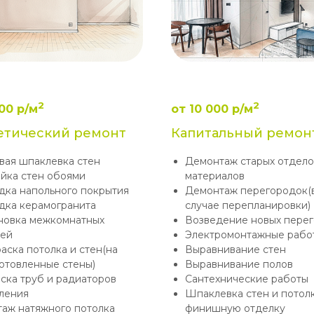
2
2
00 р/м
от 10 000 р/м
етический ремонт
Капитальный ремон
вая шпаклевка стен
Демонтаж старых отдел
йка стен обоями
материалов
дка напольного покрытия
Демонтаж перегородок(
дка керамогранита
случае перепланировки)
новка межкомнатных
Возведение новых пере
ей
Электромонтажные рабо
аска потолка и стен(на
Выравнивание стен
отовленные стены)
Выравнивание полов
ска труб и радиаторов
Сантехнические работы
ления
Шпаклевка стен и потол
аж натяжного потолка
финишную отделку