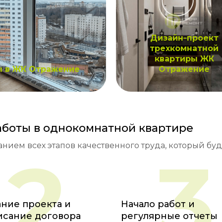
Дизайн-проект
трехкомнатной
квартиры ЖК
ы в ЖК Отражение
Отражение
аботы в однокомнатной квартире
нием всех этапов качественного труда, который бу
2
3
ние проекта и
Начало работ и
исание договора
регулярные отчеты