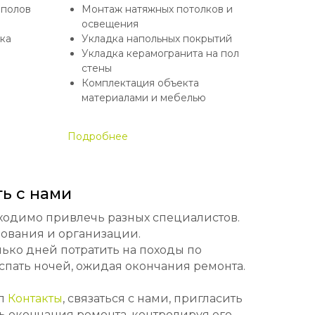
 полов
Монтаж натяжных потолков и
освещения
ка
Укладка напольных покрытий
Укладка керамогранита на пол
стены
Комплектация объекта
материалами и мебелью
Подробнее
ь с нами
бходимо привлечь разных специалистов.
ования и организации.
лько дней потратить на походы по
спать ночей, ожидая окончания ремонта.
ел
Контакты
, связаться с нами, пригласить
ь окончания ремонта, контролируя его