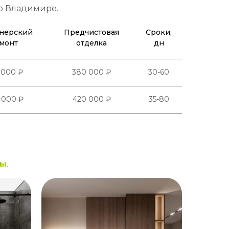
во Владимире.
нерский
Предчистовая
Сроки,
монт
отделка
дн
 000 ₽
380 000 ₽
30-60
 000 ₽
420 000 ₽
35-80
ты
.