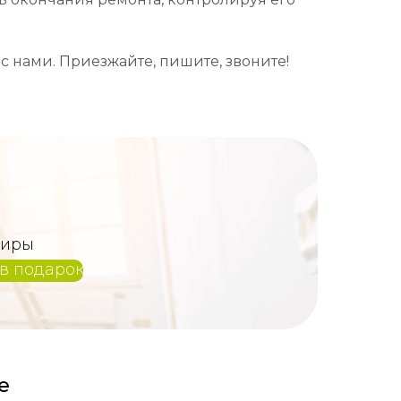
 нами. Приезжайте, пишите, звоните!
тиры
в подарок
е